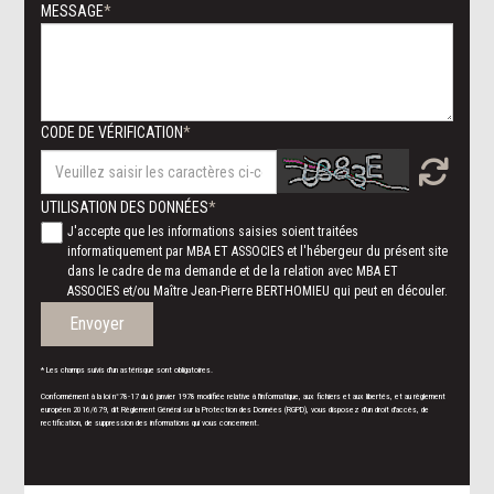
MESSAGE
CODE DE VÉRIFICATION
UTILISATION DES DONNÉES
J'accepte que les informations saisies soient traitées
informatiquement par MBA ET ASSOCIES et l'hébergeur du présent site
dans le cadre de ma demande et de la relation avec MBA ET
ASSOCIES et/ou Maître Jean-Pierre BERTHOMIEU qui peut en découler.
Envoyer
* Les champs suivis d'un astérisque sont obligatoires.
Conformément à la loi n°78-17 du 6 janvier 1978 modifiée relative à l'informatique, aux fichiers et aux libertés, et au règlement
européen 2016/679, dit Règlement Général sur la Protection des Données (RGPD), vous disposez d'un droit d'accès, de
rectification, de suppression des informations qui vous concernent.