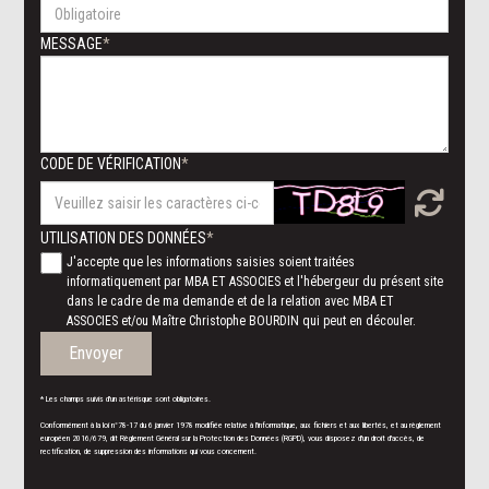
MESSAGE
CODE DE VÉRIFICATION
UTILISATION DES DONNÉES
J'accepte que les informations saisies soient traitées
informatiquement par MBA ET ASSOCIES et l'hébergeur du présent site
dans le cadre de ma demande et de la relation avec MBA ET
ASSOCIES et/ou Maître Christophe BOURDIN qui peut en découler.
Envoyer
* Les champs suivis d'un astérisque sont obligatoires.
Conformément à la loi n°78-17 du 6 janvier 1978 modifiée relative à l'informatique, aux fichiers et aux libertés, et au règlement
européen 2016/679, dit Règlement Général sur la Protection des Données (RGPD), vous disposez d'un droit d'accès, de
rectification, de suppression des informations qui vous concernent.