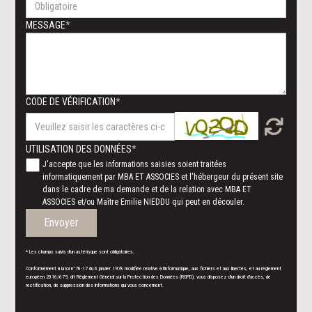
MESSAGE
CODE DE VÉRIFICATION
UTILISATION DES DONNÉES
J'accepte que les informations saisies soient traitées
informatiquement par MBA ET ASSOCIES et l'hébergeur du présent site
dans le cadre de ma demande et de la relation avec MBA ET
ASSOCIES et/ou Maître Emilie NIEDDU qui peut en découler.
Envoyer
* Les champs suivis d'un astérisque sont obligatoires.
Conformément à la loi n°78-17 du 6 janvier 1978 modifiée relative à l'informatique, aux fichiers et aux libertés, et au règlement
européen 2016/679, dit Règlement Général sur la Protection des Données (RGPD), vous disposez d'un droit d'accès, de
rectification, de suppression des informations qui vous concernent.