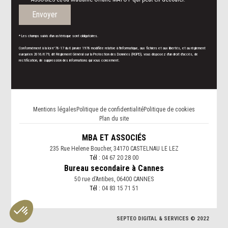
Envoyer
* Les champs suivis d'un astérisque sont obligatoires.
Conformément à la loi n°78-17 du 6 janvier 1978 modifiée relative à l'informatique, aux fichiers et aux libertés, et au règlement
européen 2016/679, dit Règlement Général sur la Protection des Données (RGPD), vous disposez d'un droit d'accès, de
rectification, de suppression des informations qui vous concernent.
Mentions légales
Politique de confidentialité
Politique de cookies
Plan du site
MBA ET ASSOCIÉS
235 Rue Helene Boucher, 34170 CASTELNAU LE LEZ
Tél :
04 67 20 28 00
Bureau secondaire à Cannes
50 rue d’Antibes, 06400 CANNES
Tél :
04 83 15 71 51
SEPTEO DIGITAL & SERVICES © 2022