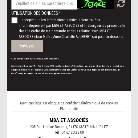
UTILISATION DES DONNÉES
J'accepte que les informations saisies soient traitées
informatiquement par MBA ET ASSOCIES et l'hébergeur du présent site
dans le cadre de ma demande et de la relation avec MBA ET
ASSOCIES et/ou Maître Anne-Charlotte ALLEGRET qui peut en découler.
Envoyer
* Les champs suivis d'un astérisque sont obligatoires.
Conformément à la loi n°78-17 du 6 janvier 1978 modifiée relative à l'informatique, aux fichiers et aux libertés, et au règlement
européen 2016/679, dit Règlement Général sur la Protection des Données (RGPD), vous disposez d'un droit d'accès, de
rectification, de suppression des informations qui vous concernent.
Mentions légales
Politique de confidentialité
Politique de cookies
Plan du site
MBA ET ASSOCIÉS
235 Rue Helene Boucher, 34170 CASTELNAU LE LEZ
Tél :
04 67 20 28 00