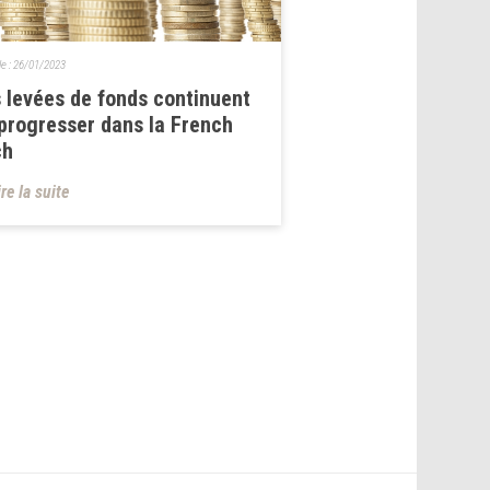
le :
26/01/2023
 levées de fonds continuent
progresser dans la French
ch
ire la suite