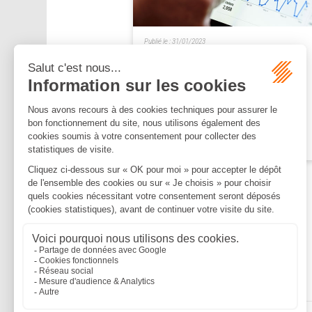
Publié le :
31/01/2023
L’employeur peut être
condamné à verser un
abondement sur le CPF du
lanceur d’alerte
Lire la suite