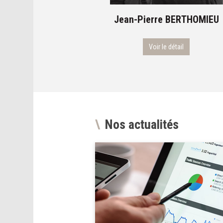
Stéphanie
BERNARD-
Jean-Pierre
BERTHOMIEU
FALC’HER
Voir le détail
Voir le détail
Nos actualités