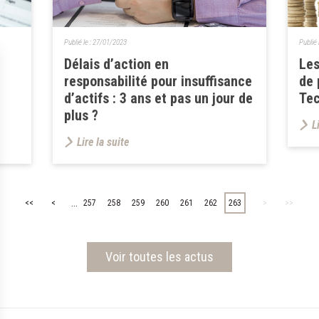
Publié le :
27/01/2023
Publié 
Délais d’action en
Les
responsabilité pour insuffisance
de 
d’actifs : 3 ans et pas un jour de
Te
plus ?
L
Lire la suite
...
<<
<
257
258
259
260
261
262
263
>
>>
Voir toutes les actus