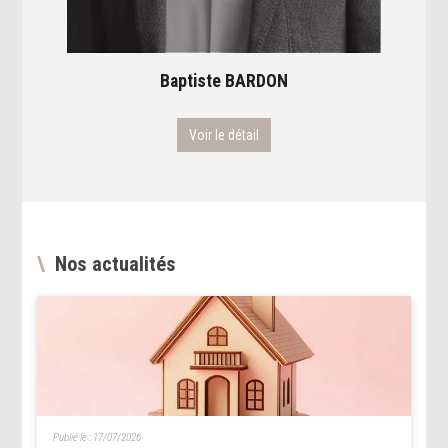
Baptiste
BARDON
St
Voir le détail
Nos actualités
Publié le :
17/07/2026