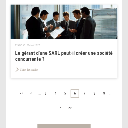
Publié le :
15/07/2026
Le gérant d’une SARL peut-il créer une société
concurrente ?
Lire la suite
...
...
<<
<
3
4
5
6
7
8
9
>
>>