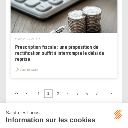
Publié le :
03/08/2026
Prescription fiscale : une proposition de
rectification suffit à interrompre le délai de
reprise
Lire la suite
...
<<
<
1
2
3
4
5
6
7
>
>>